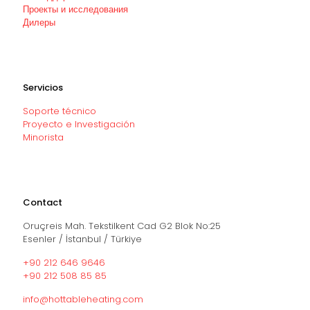
Проекты и исследования
Дилеры
Servicios
Soporte técnico
Proyecto e Investigación
Minorista
Contact
Oruçreis Mah. Tekstilkent Cad G2 Blok No:25
Esenler / İstanbul / Türkiye
+90 212 646 9646
+90 212 508 85 85
info@hottableheating.com