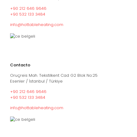
+90 212 646 9646
+90 532 133 3484
info@hottableheating.com
Contacto
Oruçreis Mah. Tekstilkent Cad G2 Blok No:25
Esenler / İstanbul / Türkiye
+90 212 646 9646
+90 532 133 3484
info@hottableheating.com