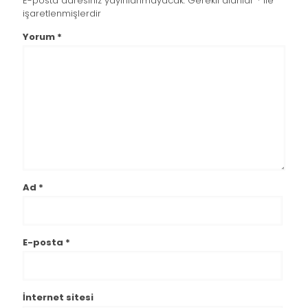
E-posta adresiniz yayınlanmayacak.
Gerekli alanlar
*
ile
işaretlenmişlerdir
Yorum
*
Ad
*
E-posta
*
İnternet sitesi