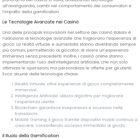
all’avanguardia, cambi nel comportamento dei consumatori e
l’impatto della gamification.
Le Tecnologie Avanzate nei Casinò
Una delle principali innovazioni nel settore dei casinò italiani è
l’adozione di tecnologie avanzate che migliorano l’esperienza di
gioco. La realtà virtuale e aumentata stanno diventando sempre
più comuni, permettendo ai giocatori di vivere un’esperienza
immersiva senza precedenti. Inoltre, i casinò online stanno
implementando l’uso dell’intelligenza artificiale, che non solo
ottimizza le operazioni, ma personalizza le offerte per gli utenti.
Ecco alcune delle tecnologie chiave:
Realtà Virtuale: offre esperienze di gioco completamente
immersive.
Intelligenza Artificiale: utilizza algoritmi per migliorare
l’esperienza utente.
Blockchain: garantisce trasparenza e sicurezza nelle
transazioni.
Mobile Gaming: il gioco tramite dispositivi mobili continua a
crescere, consentendo accesso immediato ai giochi.
Il Ruolo della Gamification