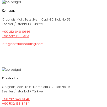
Контакты
Oruçreis Mah. Tekstilkent Cad G2 Blok No:25
Esenler / İstanbul / Türkiye
+90 212 646 9646
+90 532 133 3484
info@hottableheating.com
Contacto
Oruçreis Mah. Tekstilkent Cad G2 Blok No:25
Esenler / İstanbul / Türkiye
+90 212 646 9646
+90 532 133 3484