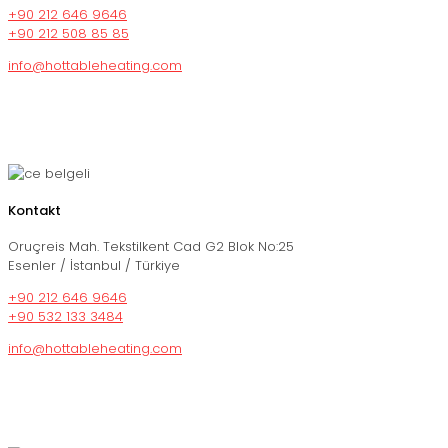
+90 212 646 9646
+90 212 508 85 85
info@hottableheating.com
Kontakt
Oruçreis Mah. Tekstilkent Cad G2 Blok No:25
Esenler / İstanbul / Türkiye
+90 212 646 9646
+90 532 133 3484
info@hottableheating.com