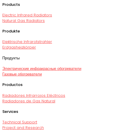
Products
Electric Infrared Radiators
Natural Gas Radiators
Produkte
Elektrische Infrarotstrahler
Erdgasheizkörper
Продукты
Электрические инфракрасные обогреватели
Газовые обогреватели
Productos
Radiadores Infrarrojos Eléctricos
Radiadores de Gas Natural
Services
Technical Support
Project and Research