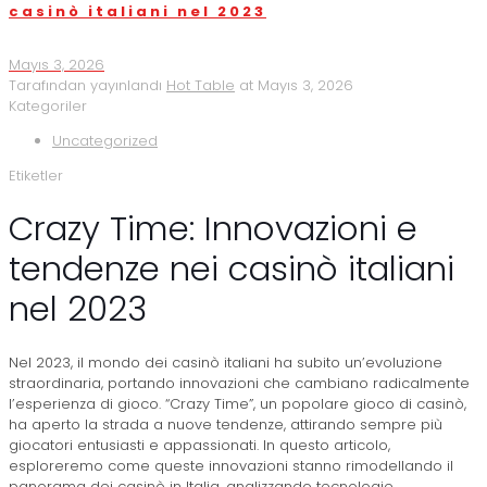
casinò italiani nel 2023
Mayıs 3, 2026
Tarafından yayınlandı
Hot Table
at
Mayıs 3, 2026
Kategoriler
Uncategorized
Etiketler
Crazy Time: Innovazioni e
tendenze nei casinò italiani
nel 2023
Nel 2023, il mondo dei casinò italiani ha subito un’evoluzione
straordinaria, portando innovazioni che cambiano radicalmente
l’esperienza di gioco. “Crazy Time”, un popolare gioco di casinò,
ha aperto la strada a nuove tendenze, attirando sempre più
giocatori entusiasti e appassionati. In questo articolo,
esploreremo come queste innovazioni stanno rimodellando il
panorama dei casinò in Italia, analizzando tecnologie