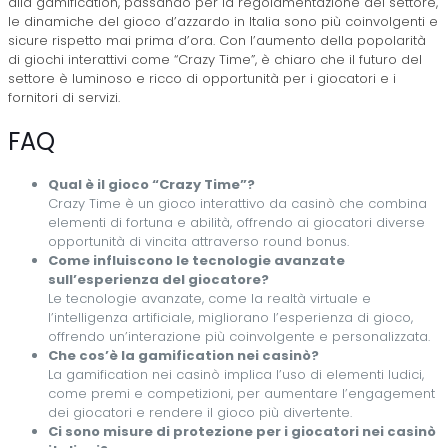
alla gamification, passando per la regolamentazione del settore,
le dinamiche del gioco d’azzardo in Italia sono più coinvolgenti e
sicure rispetto mai prima d’ora. Con l’aumento della popolarità
di giochi interattivi come “Crazy Time”, è chiaro che il futuro del
settore è luminoso e ricco di opportunità per i giocatori e i
fornitori di servizi.
FAQ
Qual è il gioco “Crazy Time”?
Crazy Time è un gioco interattivo da casinò che combina
elementi di fortuna e abilità, offrendo ai giocatori diverse
opportunità di vincita attraverso round bonus.
Come influiscono le tecnologie avanzate
sull’esperienza del giocatore?
Le tecnologie avanzate, come la realtà virtuale e
l’intelligenza artificiale, migliorano l’esperienza di gioco,
offrendo un’interazione più coinvolgente e personalizzata.
Che cos’è la gamification nei casinò?
La gamification nei casinò implica l’uso di elementi ludici,
come premi e competizioni, per aumentare l’engagement
dei giocatori e rendere il gioco più divertente.
Ci sono misure di protezione per i giocatori nei casinò