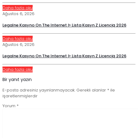
Daha fazla oku
Ağustos 6, 2026
Legalne Kasyno On The Internet ᐉ Lista Kasyn Z Licencją 2026
Daha fazla oku
Ağustos 6, 2026
Legalne Kasyno On The Internet ᐉ Lista Kasyn Z Licencją 2026
Daha fazla oku
Bir yanıt yazın
E-posta adresiniz yayınlanmayacak.
Gerekli alanlar
*
ile
işaretlenmişlerdir
Yorum
*