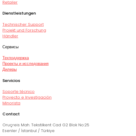
Retailer
Dienstleistungen
Technischer Support
Projekt und Forschung
Händler
Сервисы
Техподдержка
Проекты и исследования
Дилеры
Servicios
Soporte técnico
Proyecto e Investigación
Minorista
Contact
Oruçreis Mah. Tekstilkent Cad G2 Blok No:25
Esenler / İstanbul / Türkiye