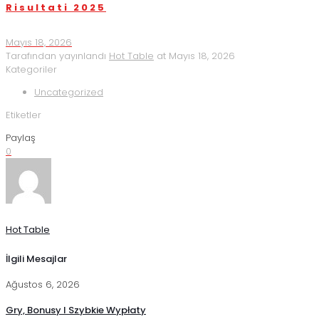
Risultati 2025
Mayıs 18, 2026
Tarafından yayınlandı
Hot Table
at
Mayıs 18, 2026
Kategoriler
Uncategorized
Etiketler
Paylaş
0
Hot Table
İlgili Mesajlar
Ağustos 6, 2026
Gry, Bonusy I Szybkie Wypłaty