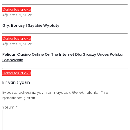
Daha fazla oku
Ağustos 6, 2026
Gry, Bonusy I Szybkie Wypłaty
Daha fazla oku
Ağustos 6, 2026
Pelican Casino Online On The Internet Dla Graczy Unces Polska
Logowanie
Daha fazla oku
Bir yanıt yazın
E-posta adresiniz yayınlanmayacak.
Gerekli alanlar
*
ile
işaretlenmişlerdir
Yorum
*