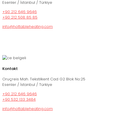
Esenler / İstanbul / Türkiye
+90 212 646 9646
+90 212 508 85 85
info@hottableheating.com
Kontakt
Oruçreis Mah. Tekstilkent Cad G2 Blok No:25
Esenler / İstanbul / Türkiye
+90 212 646 9646
+90 532 133 3484
info@hottableheating.com