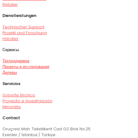
Retailer
Dienstleistungen
Technischer Support
Projekt und Forschung
Händler
Сервисы
Техподдержка
Проекты и исследования
Дилеры
Servicios
Soporte técnico
Proyecto e Investigación
Minorista
Contact
Oruçreis Mah. Tekstilkent Cad G2 Blok No:25
Esenler / İstanbul / Türkiye