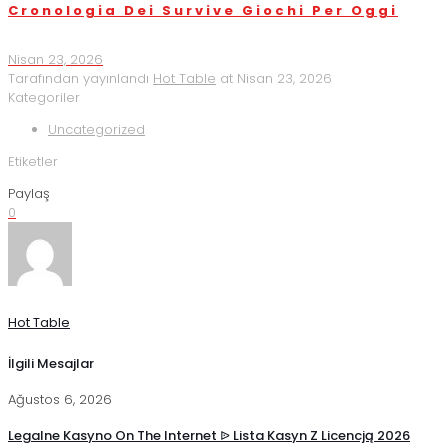
Cronologia Dei Survive Giochi Per Oggi
Nisan 23, 2026
Tarafından yayınlandı
Hot Table
at
Nisan 23, 2026
Kategoriler
Uncategorized
Etiketler
Paylaş
0
Hot Table
İlgili Mesajlar
Ağustos 6, 2026
Legalne Kasyno On The Internet ᐉ Lista Kasyn Z Licencją 2026