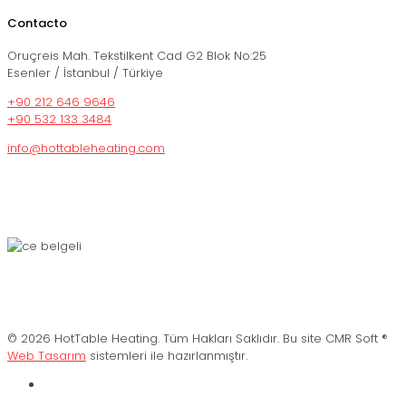
Contacto
Oruçreis Mah. Tekstilkent Cad G2 Blok No:25
Esenler / İstanbul / Türkiye
+90 212 646 9646
+90 532 133 3484
info@hottableheating.com
© 2026 HotTable Heating. Tüm Hakları Saklıdır. Bu site CMR Soft ®️
Web Tasarım
sistemleri ile hazırlanmıştır.