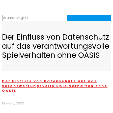
Der Einfluss von Datenschutz
auf das verantwortungsvolle
Spielverhalten ohne OASIS
Der Einfluss von Datenschutz auf das
verantwortungsvolle Spielverhalten ohne
OASIS
Mayıs 5, 2026