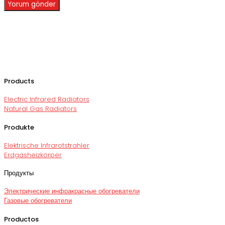
Products
Electric Infrared Radiators
Natural Gas Radiators
Produkte
Elektrische Infrarotstrahler
Erdgasheizkörper
Продукты
Электрические инфракрасные обогреватели
Газовые обогреватели
Productos