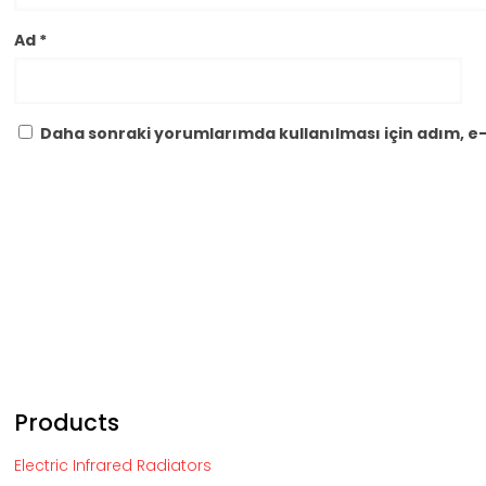
Ad
*
Daha sonraki yorumlarımda kullanılması için adım, e-
Products
Electric Infrared Radiators