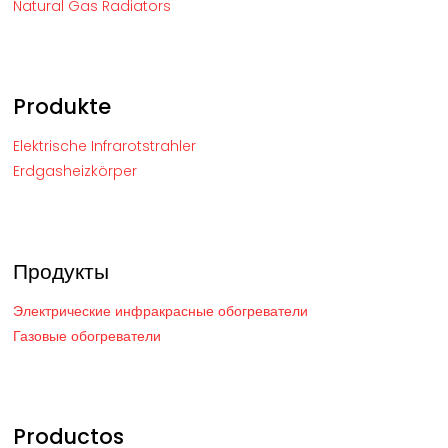
Natural Gas Radiators
Produkte
Elektrische Infrarotstrahler
Erdgasheizkörper
Продукты
Электрические инфракрасные обогреватели
Газовые обогреватели
Productos