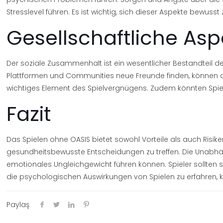
Stresslevel führen. Es ist wichtig, sich dieser Aspekte bewuss
Gesellschaftliche Asp
Der soziale Zusammenhalt ist ein wesentlicher Bestandteil d
Plattformen und Communities neue Freunde finden, können ande
wichtiges Element des Spielvergnügens. Zudem könnten Spieler
Fazit
Das Spielen ohne OASIS bietet sowohl Vorteile als auch Risi
gesundheitsbewusste Entscheidungen zu treffen. Die Unabhäng
emotionales Ungleichgewicht führen können. Spieler sollte
die psychologischen Auswirkungen von Spielen zu erfahren, 
Paylaş