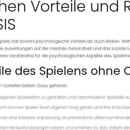
hen Vorteile und 
SIS
iele, hat sowohl psychologische Vorteile als auch Risiken. Währen
ie Auswirkungen auf die mentale Gesundheit und das soziale Leb
seres Verständnis für die psychologischen Aspekte des Spielen
ile des Spielens ohne 
 Vorteilen bieten. Dazu gehören:
 eigenen Spielwelten zu gestalten und verschiedene Spielstile au
orm können Spieler ihren eigenen Weg gehen und ihre Entsche
en, was eine bessere Anpassung an persönliche Lebensumstände
enen Herausforderungen setzen und erhöhen so das Gefühl der 