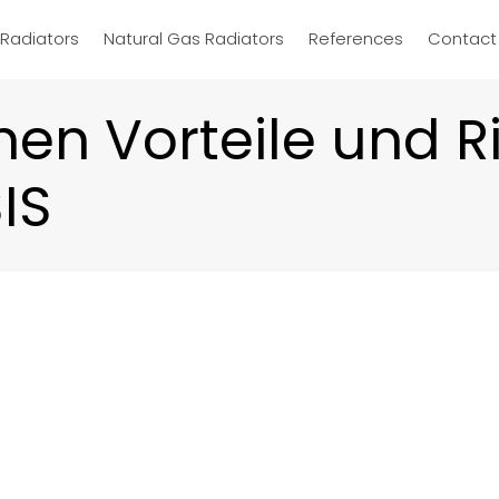
d Radiators
Natural Gas Radiators
References
Contact
hen Vorteile und R
IS