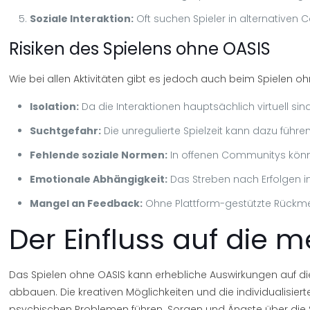
Soziale Interaktion:
Oft suchen Spieler in alternativen
Risiken des Spielens ohne OASIS
Wie bei allen Aktivitäten gibt es jedoch auch beim Spielen oh
Isolation:
Da die Interaktionen hauptsächlich virtuell s
Suchtgefahr:
Die unregulierte Spielzeit kann dazu führen
Fehlende soziale Normen:
In offenen Communitys könnte
Emotionale Abhängigkeit:
Das Streben nach Erfolgen in
Mangel an Feedback:
Ohne Plattform-gestützte Rückmeld
Der Einfluss auf die 
Das Spielen ohne OASIS kann erhebliche Auswirkungen auf die
abbauen. Die kreativen Möglichkeiten und die individualisi
psychischen Problemen führen. Sorgen und Ängste über die S