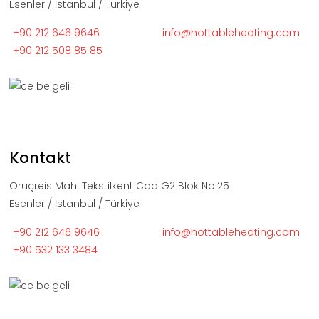
Esenler / İstanbul / Türkiye
+90 212 646 9646
info@hottableheating.com
+90 212 508 85 85
Kontakt
Oruçreis Mah. Tekstilkent Cad G2 Blok No:25
Esenler / İstanbul / Türkiye
+90 212 646 9646
info@hottableheating.com
+90 532 133 3484