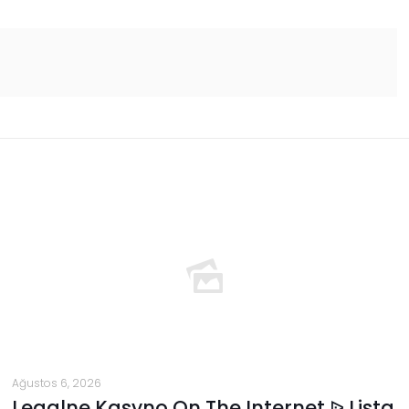
Ağustos 6, 2026
Legalne Kasyno On The Internet ᐉ Lista