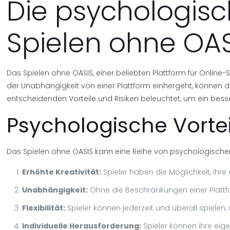
Die psychologisc
Spielen ohne OA
Das Spielen ohne OASIS, einer beliebten Plattform für Online-Sp
der Unabhängigkeit von einer Plattform einhergeht, können d
entscheidenden Vorteile und Risiken beleuchtet, um ein bes
Psychologische Vorte
Das Spielen ohne OASIS kann eine Reihe von psychologischen
Erhöhte Kreativität:
Spieler haben die Möglichkeit, ihre
Unabhängigkeit:
Ohne die Beschränkungen einer Plattf
Flexibilität:
Spieler können jederzeit und überall spiel
Individuelle Herausforderung:
Spieler können ihre eig