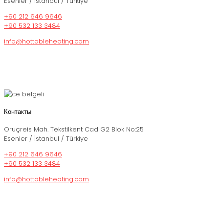
Esenler / İstanbul / Türkiye
+90 212 646 9646
+90 532 133 3484
info@hottableheating.com
Контакты
Oruçreis Mah. Tekstilkent Cad G2 Blok No:25
Esenler / İstanbul / Türkiye
+90 212 646 9646
+90 532 133 3484
info@hottableheating.com