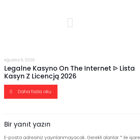
Ağustos 6, 2026
Legalne Kasyno On The Internet ᐉ Lista
Kasyn Z Licencją 2026
Daha fazla oku
Bir yanıt yazın
E-posta adresiniz yayınlanmayacak.
Gerekli alanlar
*
ile işar