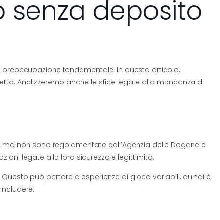
no senza deposito
 preoccupazione fondamentale. In questo articolo,
tetta. Analizzeremo anche le sfide legate alla mancanza di
le, ma non sono regolamentate dall’Agenzia delle Dogane e
zioni legate alla loro sicurezza e legittimità.
Questo può portare a esperienze di gioco variabili, quindi è
includere: