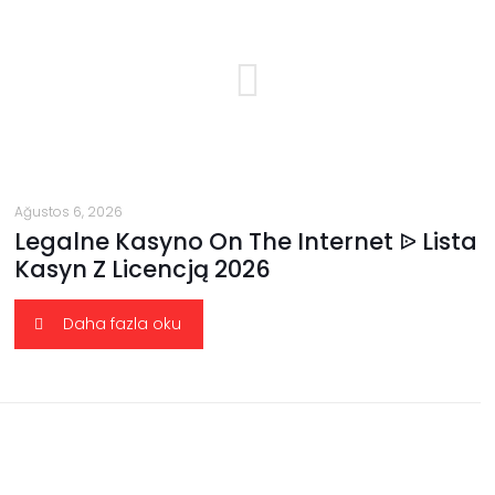
Ağustos 6, 2026
Legalne Kasyno On The Internet ᐉ Lista
Kasyn Z Licencją 2026
Daha fazla oku