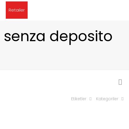
Retailer
no senza deposito
Etiketler
Kategoriler