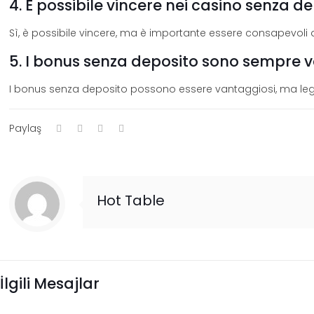
4. È possibile vincere nei casino senza 
Sì, è possibile vincere, ma è importante essere consapevoli 
5. I bonus senza deposito sono sempre 
I bonus senza deposito possono essere vantaggiosi, ma leggen
Paylaş
Hot Table
İlgili Mesajlar