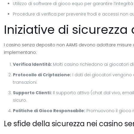
Utilizzo di software di gioco equo per garantire l’integrità
Procedure di verifica per prevenire frodi e accessi non au
Iniziative di sicurezz
I casino senza deposito non AAMS devono adottare misure di s
implementano:
Verifica Identità:
Molti casino richiedono ai giocatori 
Protocollo di Criptazione:
I dati dei giocatori vengono 
transazioni.
Supporto Clienti:
Il supporto attivo (chat dal vivo, ema
sicuro.
Politiche di Gioco Responsabile:
Promuovono il gioco re
Le sfide della sicurezza nei casino 