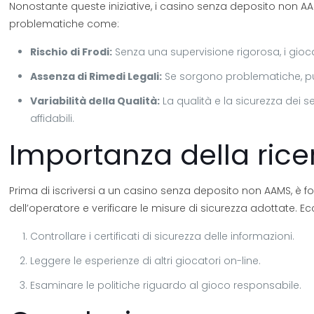
Nonostante queste iniziative, i casino senza deposito non AA
problematiche come:
Rischio di Frodi:
Senza una supervisione rigorosa, i gioca
Assenza di Rimedi Legali:
Se sorgono problematiche, può 
Variabilità della Qualità:
La qualità e la sicurezza dei s
affidabili.
Importanza della rice
Prima di iscriversi a un casino senza deposito non AAMS, è fo
dell’operatore e verificare le misure di sicurezza adottate. E
Controllare i certificati di sicurezza delle informazioni.
Leggere le esperienze di altri giocatori on-line.
Esaminare le politiche riguardo al gioco responsabile.