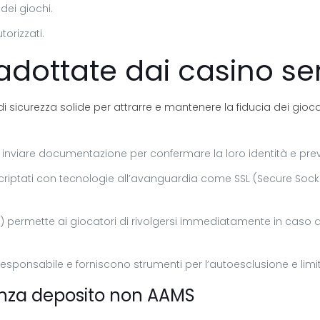
 dei giochi.
torizzati.
a adottate dai casino s
icurezza solide per attrarre e mantenere la fiducia dei giocat
di inviare documentazione per confermare la loro identità e pr
criptati con tecnologie all’avanguardia come SSL (Secure Socket
il) permette ai giocatori di rivolgersi immediatamente in caso
sponsabile e forniscono strumenti per l’autoesclusione e limit
senza deposito non AAMS