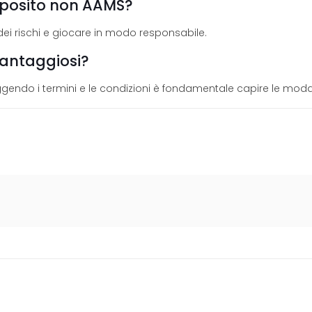
deposito non AAMS?
dei rischi e giocare in modo responsabile.
vantaggiosi?
do i termini e le condizioni è fondamentale capire le modalità