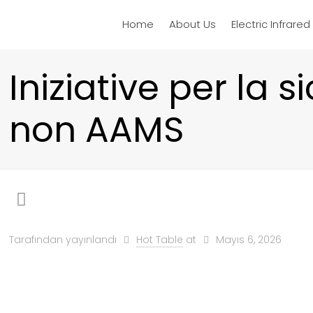
Home
About Us
Electric Infrare
Iniziative per la 
non AAMS
Tarafından yayınlandı
Hot Table
at
Mayıs 6, 2026