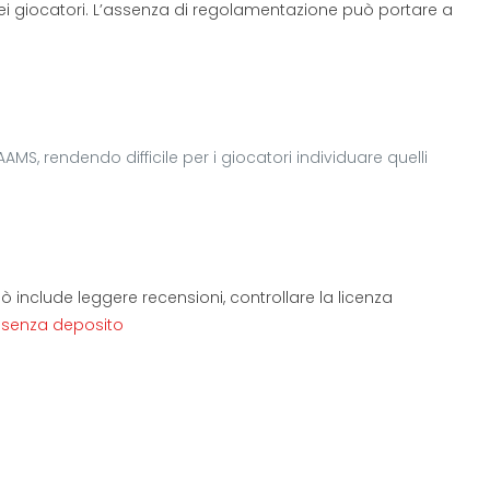
dei giocatori. L’assenza di regolamentazione può portare a
MS, rendendo difficile per i giocatori individuare quelli
 include leggere recensioni, controllare la licenza
senza deposito