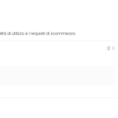
 di utilizzo e i requisiti di scommessa.
0