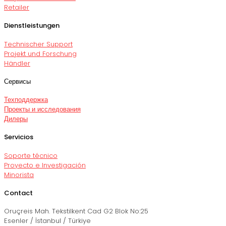
Retailer
Dienstleistungen
Technischer Support
Projekt und Forschung
Händler
Сервисы
Техподдержка
Проекты и исследования
Дилеры
Servicios
Soporte técnico
Proyecto e Investigación
Minorista
Contact
Oruçreis Mah. Tekstilkent Cad G2 Blok No:25
Esenler / İstanbul / Türkiye