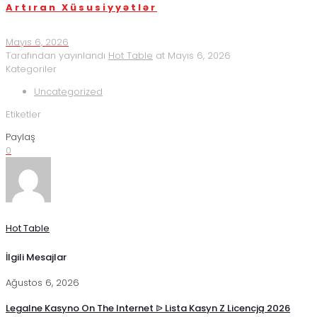
Artıran Xüsusiyyətlər
Mayıs 6, 2026
Tarafından yayınlandı
Hot Table
at
Mayıs 6, 2026
Kategoriler
Uncategorized
Etiketler
Paylaş
0
Hot Table
İlgili Mesajlar
Ağustos 6, 2026
Legalne Kasyno On The Internet ᐉ Lista Kasyn Z Licencją 2026