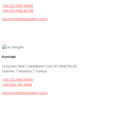
+90 212 646 9646
+90 212 508 85 85
info@hottableheating.com
Kontakt
Oruçreis Mah. Tekstilkent Cad G2 Blok No:25
Esenler / İstanbul / Türkiye
+90 212 646 9646
+90 532 133 3484
info@hottableheating.com