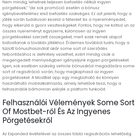
Nem mindig, lehetnek teljesen befizetés nélküli ingyen
pörgetések,” “de sok promóció esetén a bónusz
igénybevételéhez első befizetés szükséges. Ez azt jelenti, hogy a
játék során tudatosan kezeld a téteidet és a nyereményedet,
hogy elkerüld a gyors veszteségeket. Fontos, hogy ne költsd un az
összes nyereményt egyszerre, különösen az ingyen
pörgetésekkel szerzett összegeket, mert ezek remek alapot
biztosítanak a további játékhoz. Érdemes továbbá tudni, hogy a
túlzott bónuszhasználat akár some sort of szerződés
felbontásához is definitely vezethet, ezért mindig csak a
megengedett mennyiségben igényeljünk ingyen pörgetéseket.
Igen, sok esetben szükség vehicle bónuszkód megadására some
sort of regisztráció során, hogy megkaphasd az ingyen
pörgetéseket. A MostBet app egy megbízható és könnyen
használható mobilalkalmazás, amely lehetővé teszi, hogy a
felhasználók bárhonnan elérjék a platform funkcióit.
Felhasználói Vélemények Some Sort
Of Mostbet-ről És Az Ingyenes
Pörgetésekről
Az Expanded kivételével az összes többi regisztrációs lehetőség