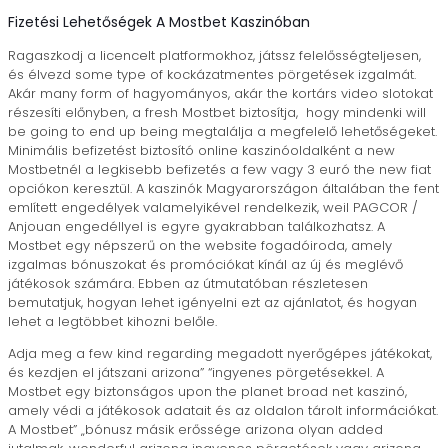
Fizetési Lehetőségek A Mostbet Kaszinóban
Ragaszkodj a licencelt platformokhoz, játssz felelősségteljesen,
és élvezd some type of kockázatmentes pörgetések izgalmát.
Akár many form of hagyományos, akár the kortárs video ͏slotokat
részesíti előnyben, a fresh Mostbet biztosítja, ͏ hogy mindenki will
be going to end up being megtalálja a megfelelő lehetősé͏geket.
Minimális befizetést biztosító online kaszinóoldalként a new
Mostbetnél a legkisebb befizetés a few vagy 3 euró the new fiat
opciókon keresztül. A kaszinók Magyarországon általában the fent
említett engedélyek valamelyikével rendelkezik, weil PAGCOR /
Anjouan engedéllyel is egyre gyakrabban találkozhatsz. A
Mostbet egy népszerű on the website fogadóiroda, amely
izgalmas bónuszokat és promóciókat kínál az új és meglévő
játékosok számára. Ebben az útmutatóban részletesen
bemutatjuk, hogyan lehet igényelni ezt az ajánlatot, és hogyan
lehet a legtöbbet kihozni belőle.
Adja meg a few kind regarding megadott nyerőgépes játékokat,
és kezdjen el játszani arizona” “ingyenes pörgetésekkel. A
Mostbet egy biztonságos upon the planet broad net kaszinó,
amely védi a játékosok adatait és az oldalon tárolt információkat.
A Mostbet” „bónusz másik erőssége arizona olyan added