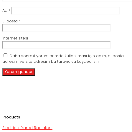
Ad
*
E-posta
*
İnternet sitesi
Daha sonraki yorumlarımda kullanılması için adım, e-posta
adresim ve site adresim bu tarayıcıya kaydedilsin.
Products
Electric Infrared Radiators