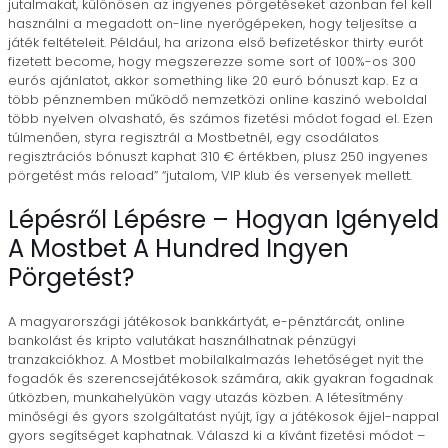
jutalmakat, különösen az ingyenes pörgetéseket azonban fel kell
használni a megadott on-line nyerőgépeken, hogy teljesítse a
játék feltételeit. Például, ha arizona első befizetéskor thirty eurót
fizetett become, hogy megszerezze some sort of 100%-os 300
eurós ajánlatot, akkor something like 20 euró bónuszt kap. Ez a
több pénznemben működő nemzetközi online kaszinó weboldal
több nyelven olvasható, és számos fizetési módot fogad el. Ezen
túlmenően, styra regisztrál a Mostbetnél, egy csodálatos
regisztrációs bónuszt kaphat 310 € értékben, plusz 250 ingyenes
pörgetést más reload” “jutalom, VIP klub és versenyek mellett.
Lépésről Lépésre – Hogyan Igényeld
A Mostbet A Hundred Ingyen
Pörgetést?
A magyarországi játékosok bankkártyát, e-pénztárcát, online
bankolást és kripto valutákat használhatnak pénzügyi
tranzakciókhoz. A Mostbet mobilalkalmazás lehetőséget nyit the
fogadók és szerencsejátékosok számára, akik gyakran fogadnak
útközben, munkahelyükön vagy utazás közben. A létesítmény
minőségi és gyors szolgáltatást nyújt, így a játékosok éjjel-nappal
gyors segítséget kaphatnak. Válaszd ki a kívánt fizetési módot –