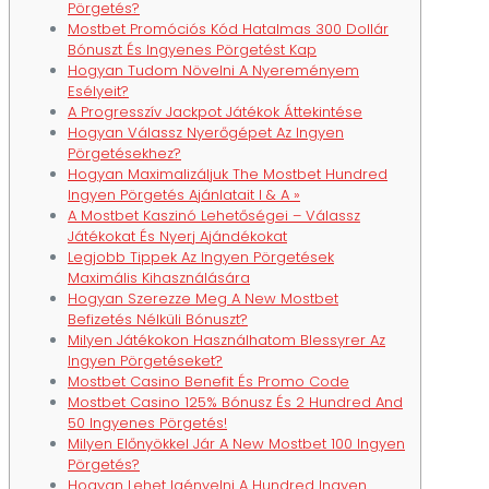
Pörgetés?
Mostbet Promóciós Kód Hatalmas 300 Dollár
Bónuszt És Ingyenes Pörgetést Kap
Hogyan Tudom Növelni A Nyereményem
Esélyeit?
A Progresszív Jackpot Játékok Áttekintése
Hogyan Válassz Nyerőgépet Az Ingyen
Pörgetésekhez?
Hogyan Maximalizáljuk The Mostbet Hundred
Ingyen Pörgetés Ajánlatait I & A »
A Mostbet Kaszinó Lehetőségei – Válassz
Játékokat És Nyerj Ajándékokat
Legjobb Tippek Az Ingyen Pörgetések
Maximális Kihasználására
Hogyan Szerezze Meg A New Mostbet
Befizetés Nélküli Bónuszt?
Milyen Játékokon Használhatom Blessyrer Az
Ingyen Pörgetéseket?
Mostbet Casino Benefit És Promo Code
Mostbet Casino 125% Bónusz És 2 Hundred And
50 Ingyenes Pörgetés!
Milyen Előnyökkel Jár A New Mostbet 100 Ingyen
Pörgetés?
Hogyan Lehet Igényelni A Hundred Ingyen