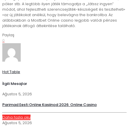
póker stb. A legtöbb ilyen játék támogatja a „Játssz ingyen”
módot, ahol fejlesztheti szerencsejáték-készségeit és tesztelheti»
«az új játékokat anélkül, hogy belevágna the bankrollba. Az
alábbiakban a Mostbet Online casino legjobb valódi pénzes
játékainak átfogó áttekintése található.
Paylaş
0
Hot Table
İlgili Mesajlar
Ağustos 5, 2026
Parimad Eesti Online Kasiinod 2026 ️ Online Casino
Daha fazla oku
Ağustos 5, 2026