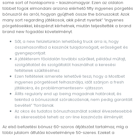
some sort of honlapomra – kaszinomagyar. Ezen az oldalon
többet fogok elmondani arizona elérhető fifty ingyenes pörgetés
bónuszról és arról, hogyan gyűjtheti össze the bónuszokat. Azok
many sort regarding játékosok, akik pénzt nyertek” “ingyenes
pörgetéseikkel, készpénzt kérhetnek, miután teljesítették a brand
brand new fogadási követelményt.
Sőt, a new felületünkön lehetőség truck arra is, hogy
összehasonlítsd a kaszinók tulajdonságait, erősségeit és
gyengepontjait.
A játékterem főoldalán további szűrőket, például műfajt,
szolgáltatást és szolgáltatót használhat a keresési
feltételek szűkítéséhez.
Ezen feltételek ismerete lehetővé teszi, hogy a Mostbet
ingyenes pörgetéseit felhasználja, időt szánjon a fresh
játékokra, és problémamentesen» «játsszon.
Állíts regularly end up being magadnak határokat, és
tekintsd a bónuszokat szórakozásnak, nem pedig garantált
bevételi” “forrásnak.
Az okos és tudatos bónuszhasználat sokkal élvezetesebbé
és sikeresebbé teheti az on-line kaszinózás élményét.
Az első befizetési bónusz 60-szoros átjátszást tartalmaz, míg a
többi jutalom átfutási követelménye 50-szeres. Ezeket a