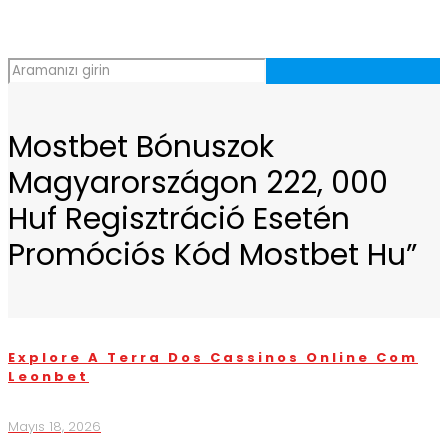
Mostbet Bónuszok
Magyarországon 222, 000
Huf Regisztráció Esetén
Promóciós Kód Mostbet Hu”
Explore A Terra Dos Cassinos Online Com
Leonbet
Mayıs 18, 2026