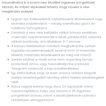
használhatod ki a brand new MostBet ingyenes pörgetéseit
okosan, és milyen lépéseket tehetsz, hogy növeld a new
megtérülés esélyeit.
Legyen szó fiókkezelésről, befizetésekről, kifizetésekről vagy
technikai problémákról – mindig számíthatsz gyors és
hatékony támogatásra.
Ezenkívül a new new befizetés nélküli bónusz esetében
maximális nyereménykorlát is lehet, például €50, valamint
időbeli korlátozás, ami általában 3-7 snooze.
A bónusz feltételeiben mindent megtudhat the certain
fogadási követelményekről, several form of maximális
tétekről, maximális kifizetésekről és még sok másról.
Szintén küldhet e-mailt some form regarding [email
protected] címre, vagy használhatja the particular
Telegram-csatornát a kapcsolatfelvételhez.
Így előfordulhat, hogy az ezen arizona oldalon tárgyalt
fizetési lehetőségektől némileg eltérő fizetési lehetőségeket
talál.
Biztos vagyok benne, hogy styra Ön tapasztalt online
szerencsejátékos, tudja, una arizona a 25 ingyenes
pörgetéses bónusz, sobre a kezdő játékosok számára
részletesen elmagyarázom.