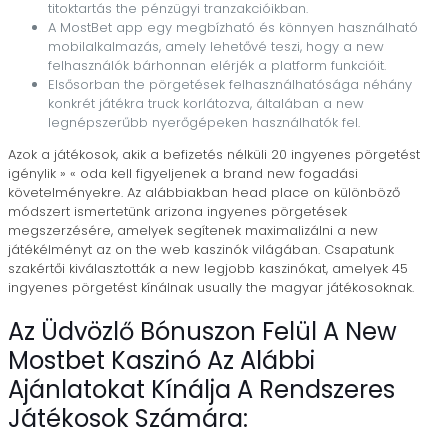
titoktartás the pénzügyi tranzakcióikban.
A MostBet app egy megbízható és könnyen használható
mobilalkalmazás, amely lehetővé teszi, hogy a new
felhasználók bárhonnan elérjék a platform funkcióit.
Elsősorban the pörgetések felhasználhatósága néhány
konkrét játékra truck korlátozva, általában a new
legnépszerűbb nyerőgépeken használhatók fel.
Azok a játékosok, akik a befizetés nélküli 20 ingyenes pörgetést
igénylik » « oda kell figyeljenek a brand new fogadási
követelményekre. Az alábbiakban head place on különböző
módszert ismertetünk arizona ingyenes pörgetések
megszerzésére, amelyek segítenek maximalizálni a new
játékélményt az on the web kaszinók világában. Csapatunk
szakértői kiválasztották a new legjobb kaszinókat, amelyek 45
ingyenes pörgetést kínálnak usually the magyar játékosoknak.
Az Üdvözlő Bónuszon Felül A New
Mostbet Kaszinó Az Alábbi
Ajánlatokat Kínálja A Rendszeres
Játékosok Számára: