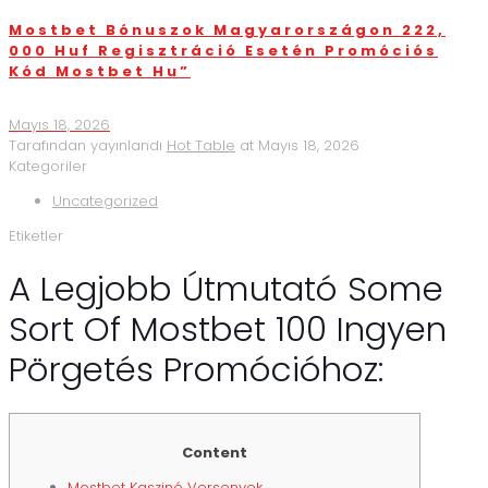
Mostbet Bónuszok Magyarországon 222,
000 Huf Regisztráció Esetén Promóciós
Kód Mostbet Hu”
Mayıs 18, 2026
Tarafından yayınlandı
Hot Table
at
Mayıs 18, 2026
Kategoriler
Uncategorized
Etiketler
A Legjobb Útmutató Some
Sort Of Mostbet 100 Ingyen
Pörgetés Promócióhoz:
Content
Mostbet Kaszinó Versenyek