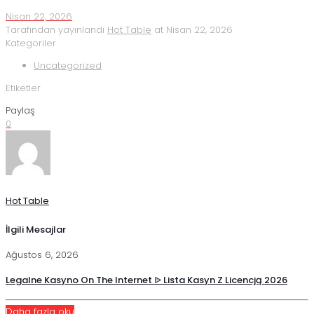
Nisan 22, 2026
Tarafından yayınlandı
Hot Table
at
Nisan 22, 2026
Kategoriler
Uncategorized
Etiketler
Paylaş
0
Hot Table
İlgili Mesajlar
Ağustos 6, 2026
Legalne Kasyno On The Internet ᐉ Lista Kasyn Z Licencją 2026
Daha fazla oku