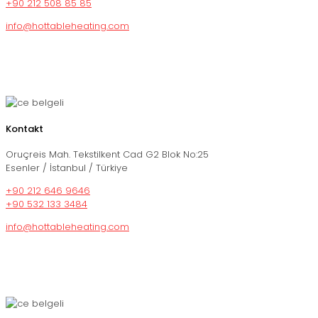
+90 212 508 85 85
info@hottableheating.com
Kontakt
Oruçreis Mah. Tekstilkent Cad G2 Blok No:25
Esenler / İstanbul / Türkiye
+90 212 646 9646
+90 532 133 3484
info@hottableheating.com