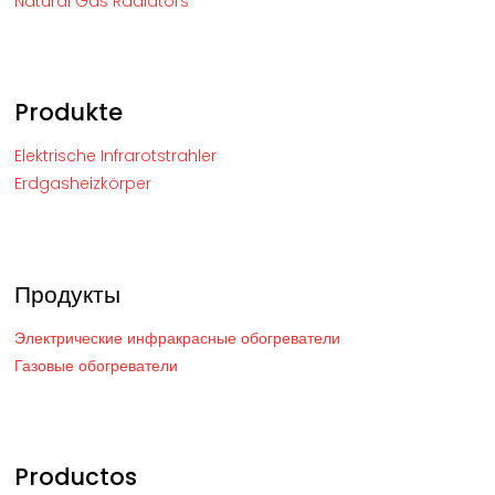
Natural Gas Radiators
Produkte
Elektrische Infrarotstrahler
Erdgasheizkörper
Продукты
Электрические инфракрасные обогреватели
Газовые обогреватели
Productos