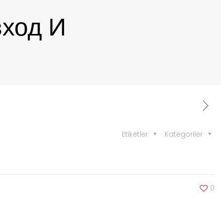
вход И
Etiketler
Kategoriler
0