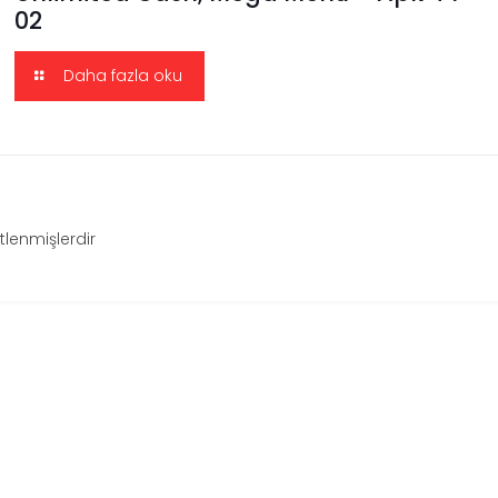
02
Daha fazla oku
etlenmişlerdir