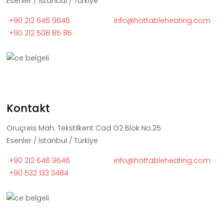
Esenler / İstanbul / Türkiye
+90 212 646 9646
info@hottableheating.com
+90 212 508 85 85
Kontakt
Oruçreis Mah. Tekstilkent Cad G2 Blok No:25
Esenler / İstanbul / Türkiye
+90 212 646 9646
info@hottableheating.com
+90 532 133 3484