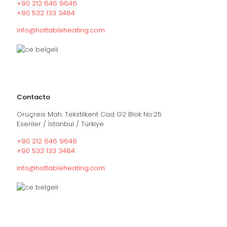
+90 212 646 9646
+90 532 133 3484
info@hottableheating.com
Contacto
Oruçreis Mah. Tekstilkent Cad G2 Blok No:25
Esenler / İstanbul / Türkiye
+90 212 646 9646
+90 532 133 3484
info@hottableheating.com