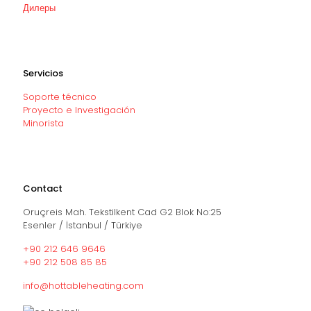
Дилеры
Servicios
Soporte técnico
Proyecto e Investigación
Minorista
Contact
Oruçreis Mah. Tekstilkent Cad G2 Blok No:25
Esenler / İstanbul / Türkiye
+90 212 646 9646
+90 212 508 85 85
info@hottableheating.com