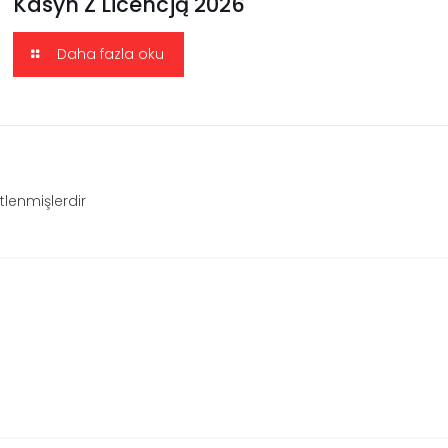
Kasyn Z Licencją 2026
Daha fazla oku
etlenmişlerdir