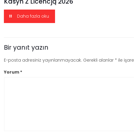
Kasyn Z Licencją 2026
Daha fazla oku
Bir yanıt yazın
E-posta adresiniz yayınlanmayacak.
Gerekli alanlar
*
ile işar
Yorum
*