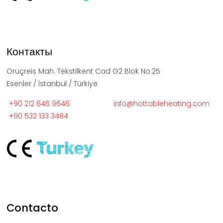
Контакты
Oruçreis Mah. Tekstilkent Cad G2 Blok No:25
Esenler / İstanbul / Türkiye
+90 212 646 9646
info@hottableheating.com
+90 532 133 3484
Contacto