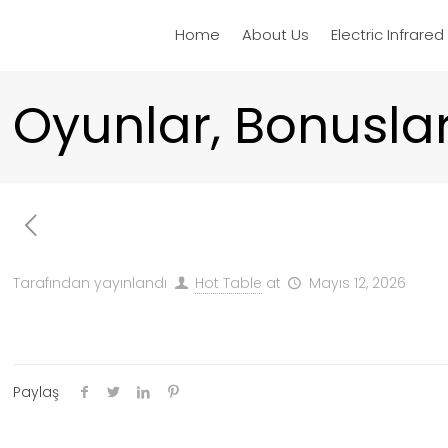
Home
About Us
Electric Infrare
Oyunlar, Bonusla
Tarafından yayınlandı
Hot Table
at
Mayıs 12, 2026
Paylaş