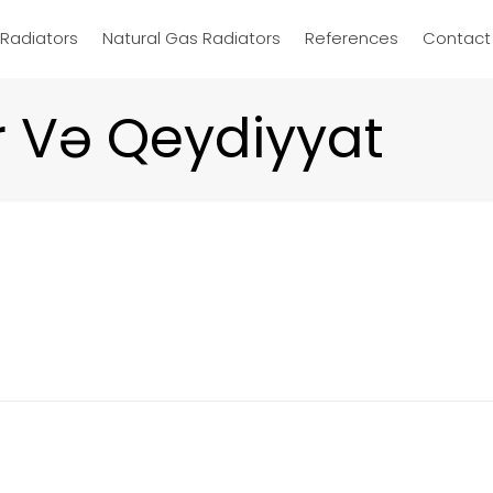
d Radiators
Natural Gas Radiators
References
Contact
r Və Qeydiyyat