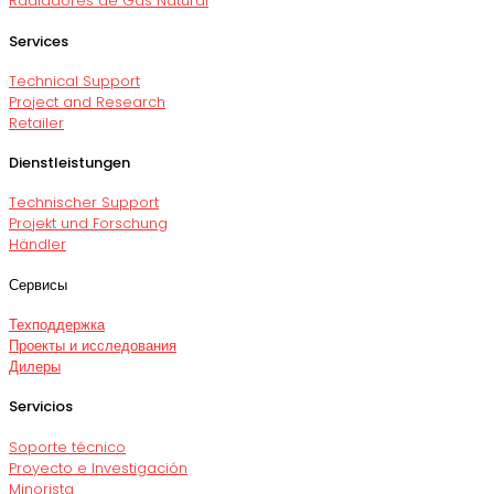
Radiadores de Gas Natural
Services
Technical Support
Project and Research
Retailer
Dienstleistungen
Technischer Support
Projekt und Forschung
Händler
Сервисы
Техподдержка
Проекты и исследования
Дилеры
Servicios
Soporte técnico
Proyecto e Investigación
Minorista