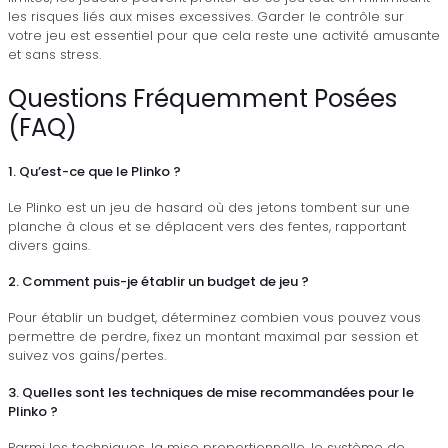
les risques liés aux mises excessives. Garder le contrôle sur
votre jeu est essentiel pour que cela reste une activité amusante
et sans stress.
Questions Fréquemment Posées
(FAQ)
1. Qu’est-ce que le Plinko ?
Le Plinko est un jeu de hasard où des jetons tombent sur une
planche à clous et se déplacent vers des fentes, rapportant
divers gains.
2. Comment puis-je établir un budget de jeu ?
Pour établir un budget, déterminez combien vous pouvez vous
permettre de perdre, fixez un montant maximal par session et
suivez vos gains/pertes.
3. Quelles sont les techniques de mise recommandées pour le
Plinko ?
Parmi les techniques, la mise proportionnelle, le système de