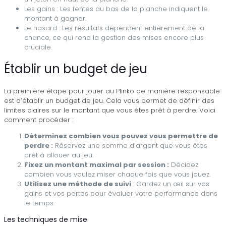
Les gains : Les fentes au bas de la planche indiquent le
montant à gagner.
Le hasard : Les résultats dépendent entièrement de la
chance, ce qui rend la gestion des mises encore plus
cruciale.
Établir un budget de jeu
La première étape pour jouer au Plinko de manière responsable
est d’établir un budget de jeu. Cela vous permet de définir des
limites claires sur le montant que vous êtes prêt à perdre. Voici
comment procéder :
Déterminez combien vous pouvez vous permettre de
perdre :
Réservez une somme d’argent que vous êtes
prêt à allouer au jeu.
Fixez un montant maximal par session :
Décidez
combien vous voulez miser chaque fois que vous jouez.
Utilisez une méthode de suivi
: Gardez un œil sur vos
gains et vos pertes pour évaluer votre performance dans
le temps.
Les techniques de mise