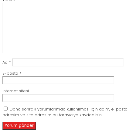
Ad
*
E-posta
*
İnternet sitesi
Daha sonraki yorumlarımda kullanılması için adım, e-posta
adresim ve site adresim bu tarayıcıya kaydedilsin.