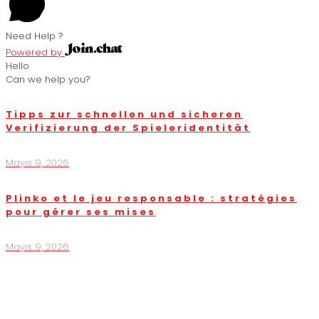
Need Help ?
Powered by
Hello
Can we help you?
Tipps zur schnellen und sicheren
Verifizierung der Spieleridentität
Mayıs 9, 2026
Plinko et le jeu responsable : stratégies
pour gérer ses mises
Mayıs 9, 2026