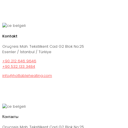
Kontakt
Oruçreis Mah. Tekstilkent Cad G2 Blok No:25
Esenler / İstanbul / Türkiye
+90 212 646 9646
+90 532 133 3484
info@hottableheating.com
Контакты
Oruçreis Mah. Tekstilkent Cad G2 Blok No:25