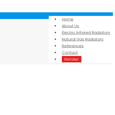
Home
About Us
Electric Infrared Radiators
Natural Gas Radiators
References
Contact
Retailer