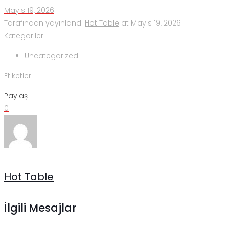
Mayıs 19, 2026
Tarafından yayınlandı
Hot Table
at
Mayıs 19, 2026
Kategoriler
Uncategorized
Etiketler
Paylaş
0
Hot Table
İlgili Mesajlar