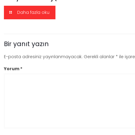
Daha fazla oku
Bir yanıt yazın
E-posta adresiniz yayınlanmayacak.
Gerekli alanlar
*
ile işar
Yorum
*