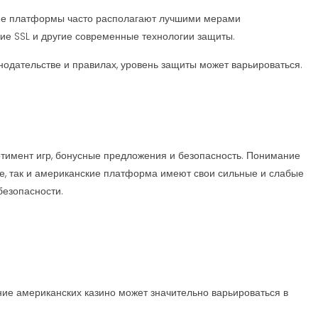
ские платформы часто располагают лучшими мерами
ие SSL и другие современные технологии защиты.
нодательстве и правилах, уровень защиты может варьироваться.
ртимент игр, бонусные предложения и безопасность. Понимание
ие, так и американские платформа имеют свои сильные и слабые
безопасности.
ние американских казино может значительно варьироваться в