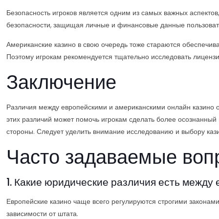
Безопасность игроков является одним из самых важных аспекто
безопасности, защищая личные и финансовые данные пользовате
Американские казино в свою очередь тоже стараются обеспечиват
Поэтому игрокам рекомендуется тщательно исследовать лицензи
Заключение
Различия между европейскими и американскими онлайн казино о
этих различий может помочь игрокам сделать более осознанный 
стороны. Следует уделить внимание исследованию и выбору кази
Часто задаваемые воп
1. Какие юридические различия есть между
Европейские казино чаще всего регулируются строгими законами
зависимости от штата.