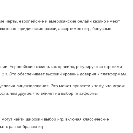
щие черты, европейские и американские онлайн казино имеют
, включая юридические рамки, ассортимент игр, бонусные
ии. Европейские казино, как правило, регулируются строгими
on. Это обеспечивает высокий уровень доверия к платформам.
условия лицензирования. Это может привести к тому, что игроки
ти, чем другие, что влияет на выбор платформы.
 могут найти широкий выбор игр, включая классические
ыт к разнообразию игр.