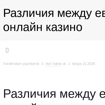
Различия между е
онлайн казино
Tarafından yayınlandı
Hot Table
at
Mayıs 21, 2026
Различия между 