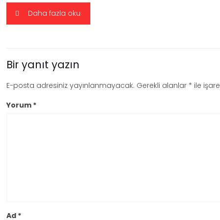
Daha fazla oku
Bir yanıt yazın
E-posta adresiniz yayınlanmayacak.
Gerekli alanlar
*
ile işar
Yorum
*
Ad
*