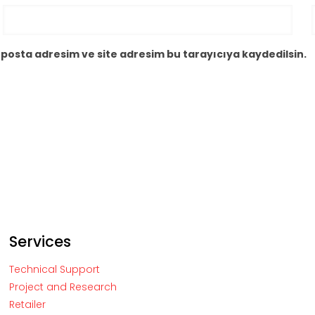
posta adresim ve site adresim bu tarayıcıya kaydedilsin.
Services
Technical Support
Project and Research
Retailer