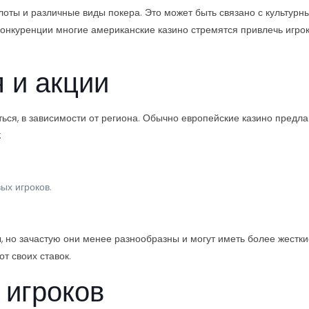
слоты и различные виды покера. Это может быть связано с культур
 конкуренции многие американские казино стремятся привлечь игр
 и акции
ься, в зависимости от региона. Обычно европейские казино предл
:
ых игроков.
, но зачастую они менее разнообразны и могут иметь более жестк
т своих ставок.
 игроков