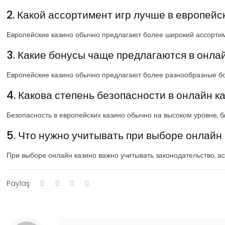
2. Какой ассортимент игр лучше в европейс
Европейские казино обычно предлагают более широкий ассортимен
3. Какие бонусы чаще предлагаются в онла
Европейские казино обычно предлагают более разнообразные бон
4. Какова степень безопасности в онлайн к
Безопасность в европейских казино обычно на высоком уровне, 
5. Что нужно учитывать при выборе онлайн
При выборе онлайн казино важно учитывать законодательство, а
Paylaş