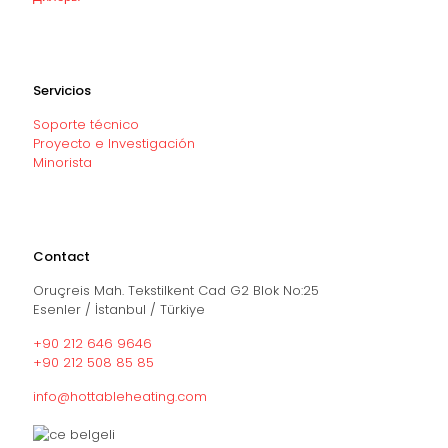
Servicios
Soporte técnico
Proyecto e Investigación
Minorista
Contact
Oruçreis Mah. Tekstilkent Cad G2 Blok No:25
Esenler / İstanbul / Türkiye
+90 212 646 9646
+90 212 508 85 85
info@hottableheating.com