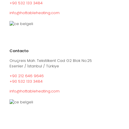
+90 532 133 3484
info@hottableheating.com
Contacto
Oruçreis Mah. Tekstilkent Cad G2 Blok No:25
Esenler / İstanbul / Türkiye
+90 212 646 9646
+90 532 133 3484
info@hottableheating.com