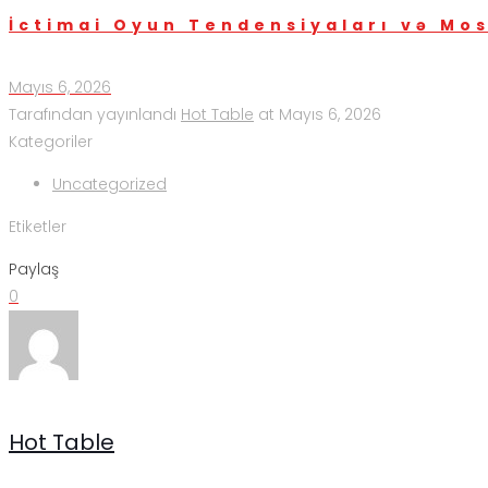
İctimai Oyun Tendensiyaları və Mo
Mayıs 6, 2026
Tarafından yayınlandı
Hot Table
at
Mayıs 6, 2026
Kategoriler
Uncategorized
Etiketler
Paylaş
0
Hot Table