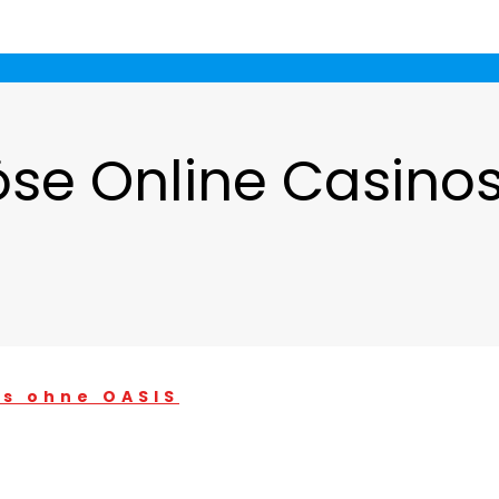
iöse Online Casino
os ohne OASIS