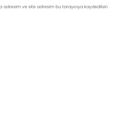
 adresim ve site adresim bu tarayıcıya kaydedilsin.