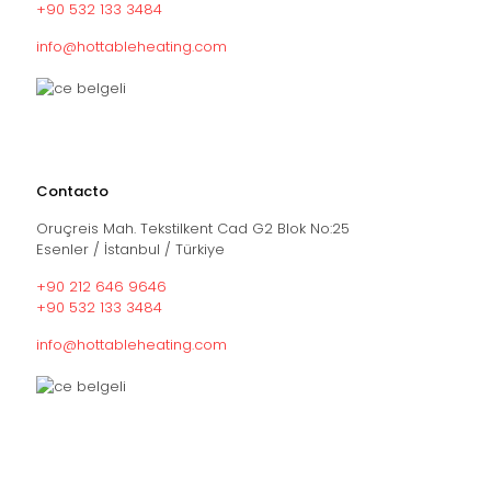
+90 532 133 3484
info@hottableheating.com
Contacto
Oruçreis Mah. Tekstilkent Cad G2 Blok No:25
Esenler / İstanbul / Türkiye
+90 212 646 9646
+90 532 133 3484
info@hottableheating.com