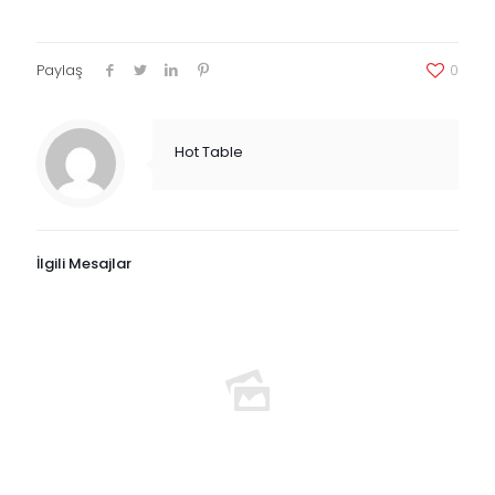
Paylaş
0
Hot Table
İlgili Mesajlar