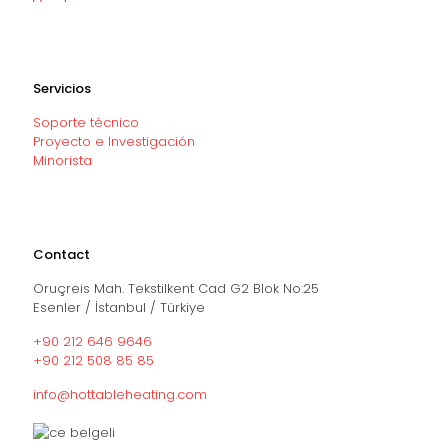
Servicios
Soporte técnico
Proyecto e Investigación
Minorista
Contact
Oruçreis Mah. Tekstilkent Cad G2 Blok No:25
Esenler / İstanbul / Türkiye
+90 212 646 9646
+90 212 508 85 85
info@hottableheating.com