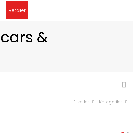
Retailer
rcars &
Etiketler
Kategoriler