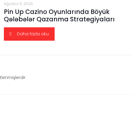
Ağustos 5, 2026
Pin Up Cazino Oyunlarında Böyük
Qələbələr Qazanma Strategiyaları
Daha fazla oku
etlenmişlerdir