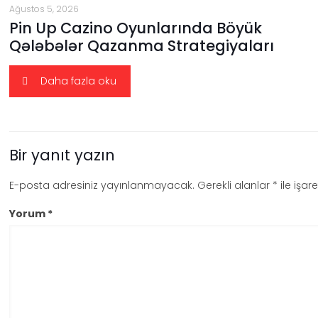
Ağustos 5, 2026
Pin Up Cazino Oyunlarında Böyük
Qələbələr Qazanma Strategiyaları
Daha fazla oku
Bir yanıt yazın
E-posta adresiniz yayınlanmayacak.
Gerekli alanlar
*
ile işar
Yorum
*