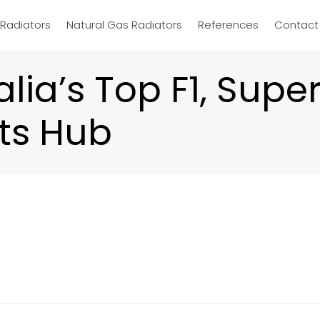
d Radiators
Natural Gas Radiators
References
Contact
lia’s Top F1, Supe
ts Hub