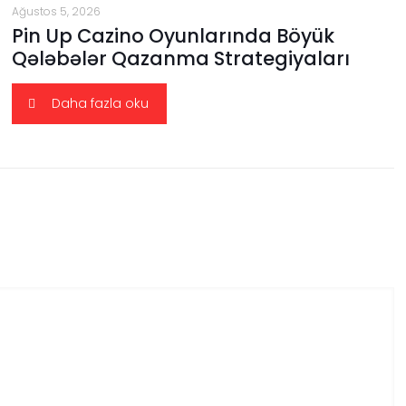
Ağustos 5, 2026
Pin Up Cazino Oyunlarında Böyük
Qələbələr Qazanma Strategiyaları
Daha fazla oku