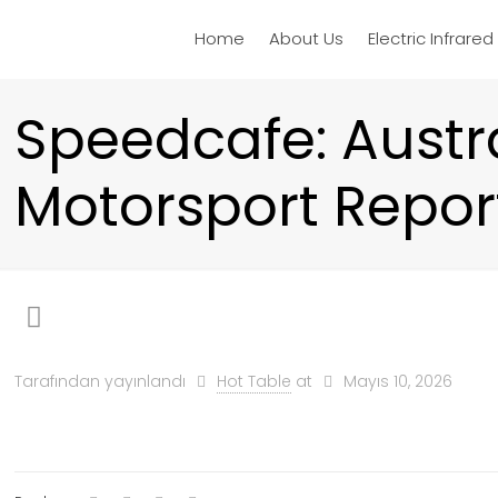
Home
About Us
Electric Infrare
Speedcafe: Austra
Motorsport Repor
Tarafından yayınlandı
Hot Table
at
Mayıs 10, 2026