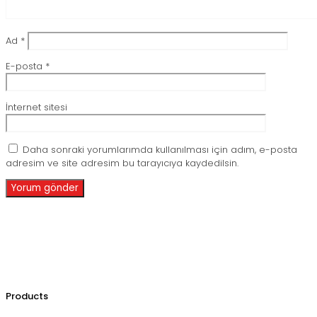
Ad
*
E-posta
*
İnternet sitesi
Daha sonraki yorumlarımda kullanılması için adım, e-posta
adresim ve site adresim bu tarayıcıya kaydedilsin.
Products