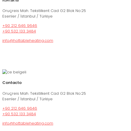
Контакты
Oruçreis Mah. Tekstilkent Cad G2 Blok No:25
Esenler / İstanbul / Türkiye
+90 212 646 9646
+90 532 133 3484
info@hottableheating.com
Contacto
Oruçreis Mah. Tekstilkent Cad G2 Blok No:25
Esenler / İstanbul / Türkiye
+90 212 646 9646
+90 532 133 3484
info@hottableheating.com