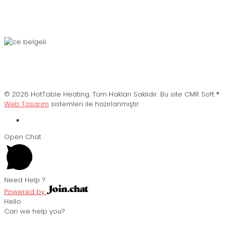
© 2026 HotTable Heating. Tüm Hakları Saklıdır. Bu site CMR Soft ®️
Web Tasarım
sistemleri ile hazırlanmıştır.
Open Chat
Need Help ?
Powered by
Hello
Can we help you?