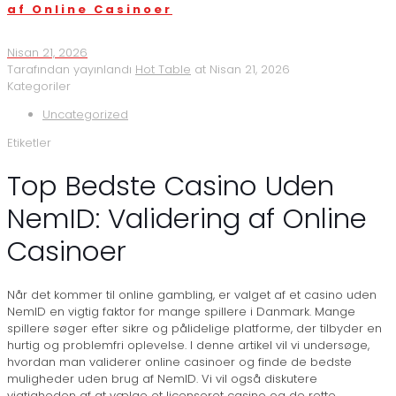
af Online Casinoer
Nisan 21, 2026
Tarafından yayınlandı
Hot Table
at
Nisan 21, 2026
Kategoriler
Uncategorized
Etiketler
Top Bedste Casino Uden
NemID: Validering af Online
Casinoer
Når det kommer til online gambling, er valget af et casino uden
NemID en vigtig faktor for mange spillere i Danmark. Mange
spillere søger efter sikre og pålidelige platforme, der tilbyder en
hurtig og problemfri oplevelse. I denne artikel vil vi undersøge,
hvordan man validerer online casinoer og finde de bedste
muligheder uden brug af NemID. Vi vil også diskutere
vigtigheden af at vælge et licenseret casino og de rette