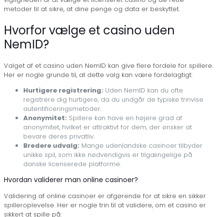
metoder til at sikre, at dine penge og data er beskyttet.
Hvorfor vælge et casino uden
NemID?
Valget af et casino uden NemID kan give flere fordele for spillere.
Her er nogle grunde til, at dette valg kan være fordelagtigt:
Hurtigere registrering:
Uden NemID kan du ofte
registrere dig hurtigere, da du undgår de typiske trinvise
autentificeringsmetoder.
Anonymitet:
Spillere kan have en højere grad af
anonymitet, hvilket er attraktivt for dem, der ønsker at
bevare deres privatliv.
Bredere udvalg:
Mange udenlandske casinoer tilbyder
unikke spil, som ikke nødvendigvis er tilgængelige på
danske licenserede platforme.
Hvordan validerer man online casinoer?
Validering af online casinoer er afgørende for at sikre en sikker
spilleroplevelse. Her er nogle trin til at validere, om et casino er
sikkert at spille på: