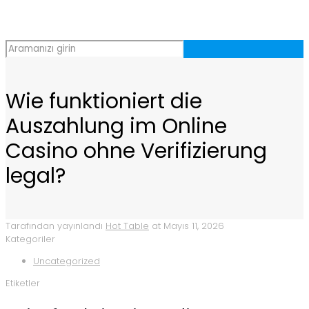
Wie funktioniert die
Auszahlung im Online
Casino ohne Verifizierung
legal?
Tarafından yayınlandı
Hot Table
at
Mayıs 11, 2026
Kategoriler
Uncategorized
Etiketler