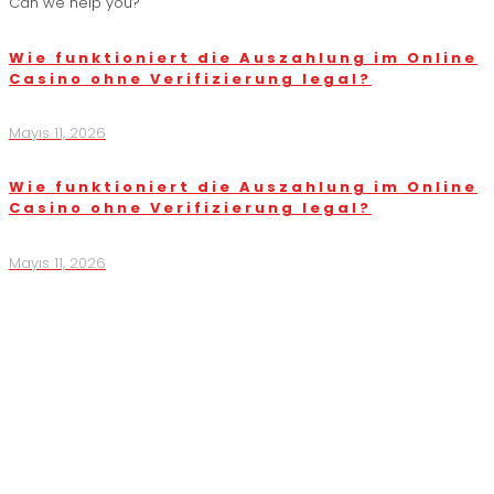
Can we help you?
Wie funktioniert die Auszahlung im Online
Casino ohne Verifizierung legal?
Mayıs 11, 2026
Wie funktioniert die Auszahlung im Online
Casino ohne Verifizierung legal?
Mayıs 11, 2026