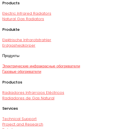
Products
Electric Infrared Radiators
Natural Gas Radiators
Produkte
Elektrische Infrarotstrahler
Erdgasheizkörper
Продукты
Электрические инфракрасные обогреватели
Газовые обогреватели
Productos
Radiadores Infrarrojos Eléctricos
Radiadores de Gas Natural
Services
Technical Support
Project and Research