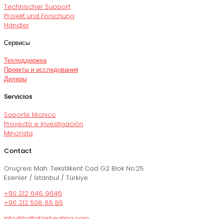
Technischer Support
Projekt und Forschung
Händler
Сервисы
Техподдержка
Проекты и исследования
Дилеры
Servicios
Soporte técnico
Proyecto e Investigación
Minorista
Contact
Oruçreis Mah. Tekstilkent Cad G2 Blok No:25
Esenler / İstanbul / Türkiye
+90 212 646 9646
+90 212 508 85 85
info@hottableheating.com