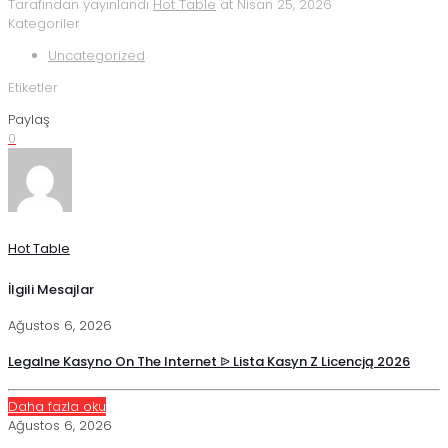
Tarafından yayınlandı
Hot Table
at
Nisan 25, 2026
Kategoriler
Uncategorized
Etiketler
Paylaş
0
Hot Table
İlgili Mesajlar
Ağustos 6, 2026
Legalne Kasyno On The Internet ᐉ Lista Kasyn Z Licencją 2026
Daha fazla oku
Ağustos 6, 2026