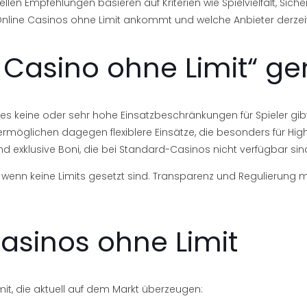
ellen Empfehlungen basieren auf Kriterien wie Spielvielfalt, Si
i Online Casinos ohne Limit ankommt und welche Anbieter derzei
 Casino ohne Limit“ g
es keine oder sehr hohe Einsatzbeschränkungen für Spieler gibt.
möglichen dagegen flexiblere Einsätze, die besonders für High 
d exklusive Boni, die bei Standard-Casinos nicht verfügbar sin
 wenn keine Limits gesetzt sind. Transparenz und Regulierung 
asinos ohne Limit
mit, die aktuell auf dem Markt überzeugen: