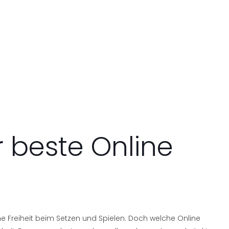
 beste Online
e Freiheit beim Setzen und Spielen. Doch welche Online