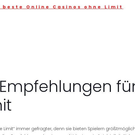
 beste Online Casinos ohne Limit
 Empfehlungen für
it
 Limit“ immer gefragter, denn sie bieten Spielern größtmöglich