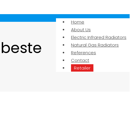
Home
About Us
Electric Infrared Radiators
 beste
Natural Gas Radiators
References
Contact
Retailer