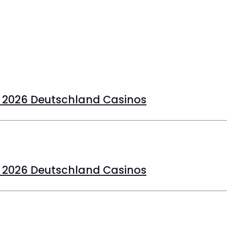
o 2026 Deutschland Casinos
o 2026 Deutschland Casinos