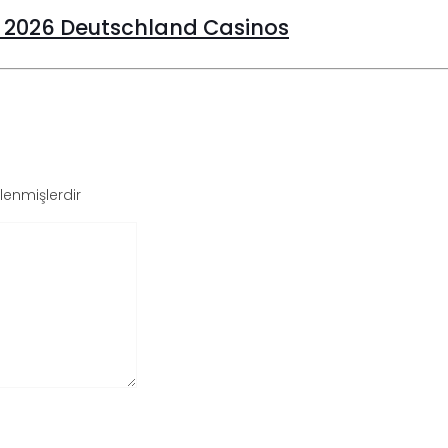
o 2026 Deutschland Casinos
tlenmişlerdir