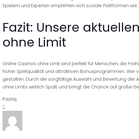
Spielern und Experten empfehlen sich soziale Plattformen wie
Fazit: Unsere aktuell
ohne Limit
Online Casinos ohne Limit sind perfekt für Menschen, die Fre
hoher Spielqualität und attraktiven Bonusprogrammen. Wer v
gestalten. Durch die sorgfältige Auswahl und Bewertung der An
ohne Limits wirklich Spaß und bringt die Chance auf große G
Paylaş
0