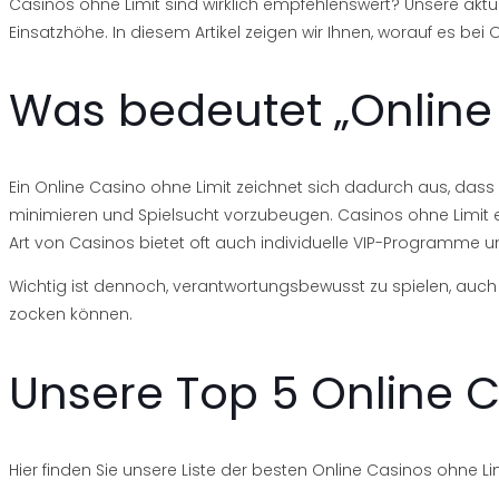
Casinos ohne Limit sind wirklich empfehlenswert? Unsere aktu
Einsatzhöhe. In diesem Artikel zeigen wir Ihnen, worauf es be
Was bedeutet „Online
Ein Online Casino ohne Limit zeichnet sich dadurch aus, dass 
minimieren und Spielsucht vorzubeugen. Casinos ohne Limit er
Art von Casinos bietet oft auch individuelle VIP-Programme un
Wichtig ist dennoch, verantwortungsbewusst zu spielen, auch
zocken können.
Unsere Top 5 Online C
Hier finden Sie unsere Liste der besten Online Casinos ohne Li