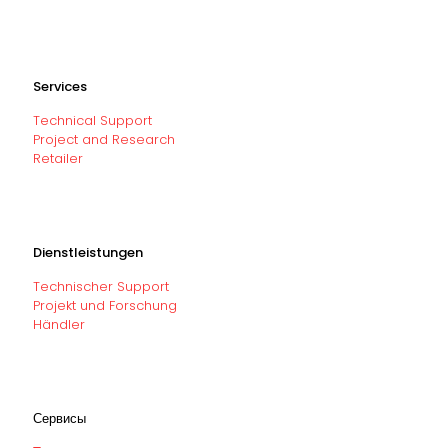
Services
Technical Support
Project and Research
Retailer
Dienstleistungen
Technischer Support
Projekt und Forschung
Händler
Сервисы